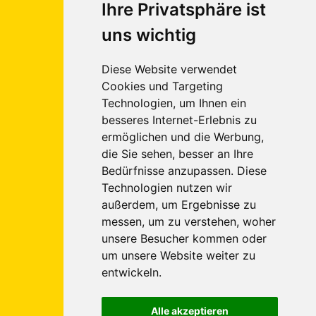
Euregio
Ihre Privatsphäre ist
Tours
uns wichtig
Reigate &
Banstead
Diese Website verwendet
Platz 1
Cookies und Targeting
52249
Technologien, um Ihnen ein
Eschweiler
besseres Internet-Erlebnis zu
ermöglichen und die Werbung,
Tel.: 02403 - 5557891
(Eschweiler)
die Sie sehen, besser an Ihre
Tel.: 02405 - 8988290
(Würselen)
Bedürfnisse anzupassen. Diese
Fax: 02403 - 5557895
Technologien nutzen wir
außerdem, um Ergebnisse zu
E-Mail:
info
euregiotours.de
messen, um zu verstehen, woher
Internet: www.euregiotours.de
unsere Besucher kommen oder
Besuchen
um unsere Website weiter zu
entwickeln.
Sie uns
Alle akzeptieren