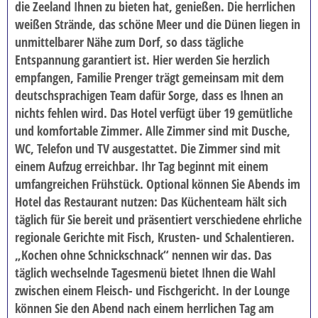
die Zeeland Ihnen zu bieten hat, genießen. Die herrlichen
BUSANMIETUNG
weißen Strände, das schöne Meer und die Dünen liegen in
unmittelbarer Nähe zum Dorf, so dass tägliche
KONTAKT
Entspannung garantiert ist. Hier werden Sie herzlich
So erreichen Sie uns - Öffnungszeiten
empfangen, Familie Prenger trägt gemeinsam mit dem
deutschsprachigen Team dafür Sorge, dass es Ihnen an
Kontaktformular
nichts fehlen wird. Das Hotel verfügt über 19 gemütliche
REISEGUTSCHEINE
und komfortable Zimmer. Alle Zimmer sind mit Dusche,
WC, Telefon und TV ausgestattet. Die Zimmer sind mit
AKTUELLE AKTIONEN / NEWSLETTER
einem Aufzug erreichbar. Ihr Tag beginnt mit einem
Anmeldung Newsletter
umfangreichen Frühstück. Optional können Sie Abends im
Hotel das Restaurant nutzen: Das Küchenteam hält sich
KUNDEN WERBEN KUNDEN
täglich für Sie bereit und präsentiert verschiedene ehrliche
STELLENANGEBOTE
regionale Gerichte mit Fisch, Krusten- und Schalentieren.
„Kochen ohne Schnickschnack“ nennen wir das. Das
HAUSTÜRABHOLUNG / TAXISERVICE
täglich wechselnde Tagesmenü bietet Ihnen die Wahl
zwischen einem Fleisch- und Fischgericht. In der Lounge
können Sie den Abend nach einem herrlichen Tag am