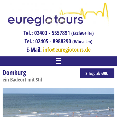
Tel.: 02403 - 5557891
(Eschweiler)
Tel.: 02405 - 8988290
(Würselen)
E-Mail:
info
euregiotours.de
WILLKOMMEN
Domburg
8 Tage ab 690,-
REISEN
ein Badeort mit Stil
Adventreise
Bahnreisen
Blumenreise