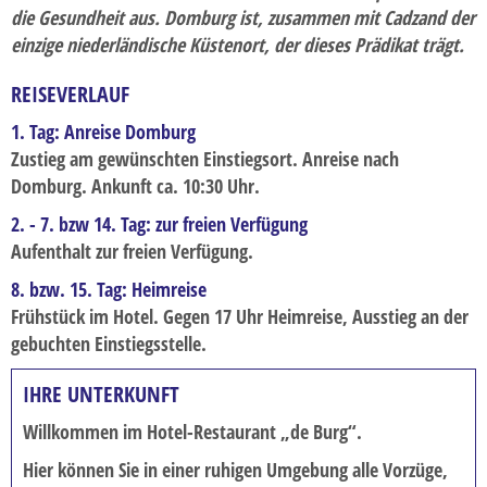
die Gesundheit aus. Domburg ist, zusammen mit Cadzand der
Silvesterreise
einzige niederländische Küstenort, der dieses Prädikat trägt.
Städtereisen
REISEVERLAUF
Tagesfahrten
1. Tag: Anreise Domburg
Weihnachts- und Silvesterreise
Zustieg am gewünschten Einstiegsort. Anreise nach
Domburg. Ankunft ca. 10:30 Uhr.
Winterreise
2. - 7. bzw 14. Tag: zur freien Verfügung
RADREISEN
Aufenthalt zur freien Verfügung.
ÜBER UNS
8. bzw. 15. Tag: Heimreise
Frühstück im Hotel. Gegen 17 Uhr Heimreise, Ausstieg an der
Unser Team
gebuchten Einstiegsstelle.
Unser Fuhrpark
IHRE UNTERKUNFT
Abwicklung
Willkommen im Hotel-Restaurant „de Burg“.
KATALOG
Hier können Sie in einer ruhigen Umgebung alle Vorzüge,
PDF-Kataloge zum Download