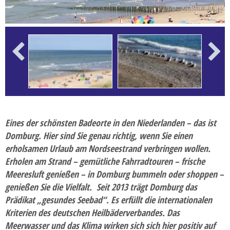
Erlebnisreise
Ferien
Flusskreuzfahrten
Frühbucher-Reise
Previous
Next
Gesundheitsreise
Karnevalsreise
Kulturreise
Eines der schönsten Badeorte in den Niederlanden – das ist
Kurzreisen
Domburg. Hier sind Sie genau richtig, wenn Sie einen
erholsamen Urlaub am Nordseestrand verbringen wollen.
Last-Minute-Reise
Erholen am Strand – gemütliche Fahrradtouren – frische
Musikreise
Meeresluft genießen – in Domburg bummeln oder shoppen –
genießen Sie die Vielfalt. Seit 2013 trägt Domburg das
Radreise
Prädikat „gesundes Seebad“. Es erfüllt die internationalen
Rundreisen
Kriterien des deutschen Heilbäderverbandes. Das
Meerwasser und das Klima wirken sich sich hier positiv auf
Saisoneröffnungs- und Saisonabschlussfahrt