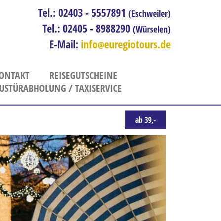
Tel.: 02403 - 5557891
(Eschweiler)
Tel.: 02405 - 8988290
(Würselen)
E-Mail:
info
euregiotours.de
ONTAKT
REISEGUTSCHEINE
USTÜRABHOLUNG / TAXISERVICE
So erreichen Sie uns - Öffnungszeiten
Kontaktformular
ab 39,-