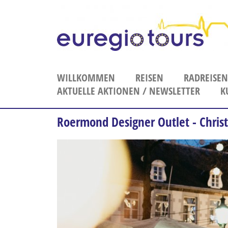
WILLKOMMEN
REISEN
RADREISEN
AKTUELLE AKTIONEN / NEWSLETTER
Adventreise
K
Bahnreisen
Anmeldung Newsletter
Blumenreise
Roermond Designer Outlet - Chri
Erlebnisreise
Ferien
Flusskreuzfahrten
Frühbucher-Reise
Gesundheitsreise
Karnevalsreise
Kulturreise
Kurzreisen