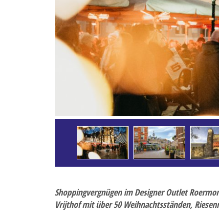
Last-Minute-Reise
Musikreise
Radreise
Rundreisen
Saisoneröffnungs- und
Silvesterreise
Städtereisen
Tagesfahrten
Weihnachts- und Silve
Winterreise
Shoppingvergnügen im Designer Outlet Roermond
Vrijthof mit über 50 Weihnachtsständen, Riesen