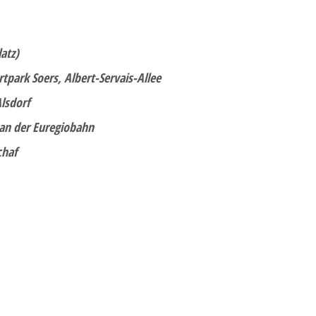
atz)
rtpark Soers, Albert-Servais-Allee
lsdorf
 an der Euregiobahn
chaf