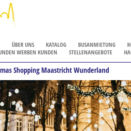
ÜBER UNS
KATALOG
BUSANMIETUNG
K
UNDEN WERBEN KUNDEN
Unser Team
PDF-Kataloge zum Download
STELLENANGEBOTE
HA
Unser Fuhrpark
Abwicklung
stmas Shopping Maastricht Wunderland