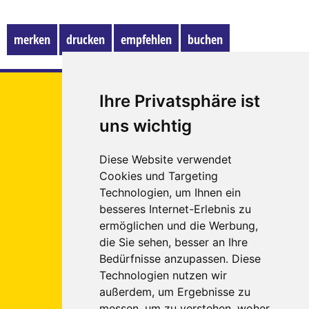
merken
drucken
empfehlen
buchen
Euregio
Ihre Privatsphäre ist
Tours
uns wichtig
Reigate &
Banstead
Diese Website verwendet
Platz 1
Cookies und Targeting
52249
Technologien, um Ihnen ein
Eschweiler
besseres Internet-Erlebnis zu
ermöglichen und die Werbung,
Tel.: 02403 - 5557891
(Eschweiler)
die Sie sehen, besser an Ihre
Tel.: 02405 - 8988290
(Würselen)
Bedürfnisse anzupassen. Diese
Fax: 02403 - 5557895
Technologien nutzen wir
außerdem, um Ergebnisse zu
E-Mail:
info
euregiotours.de
messen, um zu verstehen, woher