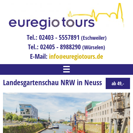
Tel.: 02403 - 5557891
(Eschweiler)
Tel.: 02405 - 8988290
(Würselen)
E-Mail:
info
euregiotours.de
WILLKOMMEN
Landesgartenschau NRW in Neuss
ab 49,-
REISEN
Adventreise
Bahnreisen
Blumenreise