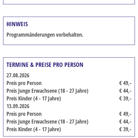
BUSANMIETUNG
KONTAKT
HINWEIS
So erreichen Sie uns - Öffnungszeiten
Programmänderungen vorbehalten.
Kontaktformular
REISEGUTSCHEINE
TERMINE & PREISE PRO PERSON
AKTUELLE AKTIONEN / NEWSLETTER
27.08.2026
Anmeldung Newsletter
Preis pro Person
€ 49,-
KUNDEN WERBEN KUNDEN
Preis Junge Erwachsene (18 - 27 Jahre)
€ 44,-
Preis Kinder (4 - 17 Jahre)
€ 39,-
STELLENANGEBOTE
13.09.2026
HAUSTÜRABHOLUNG / TAXISERVICE
Preis pro Person
€ 49,-
Preis Junge Erwachsene (18 - 27 Jahre)
€ 44,-
Preis Kinder (4 - 17 Jahre)
€ 39,-