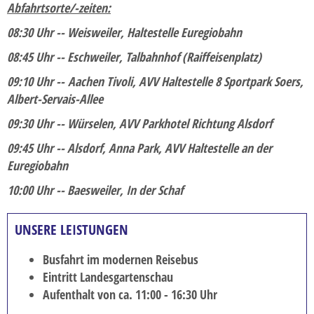
Abfahrtsorte/-zeiten:
Silvesterreise
08:30 Uhr -- Weisweiler, Haltestelle Euregiobahn
Städtereisen
08:45 Uhr -- Eschweiler, Talbahnhof (Raiffeisenplatz)
Tagesfahrten
09:10 Uhr -- Aachen Tivoli, AVV Haltestelle 8 Sportpark Soers,
Albert-Servais-Allee
Weihnachts- und Silvesterreise
09:30 Uhr -- Würselen, AVV Parkhotel Richtung Alsdorf
Winterreise
09:45 Uhr -- Alsdorf, Anna Park, AVV Haltestelle an der
RADREISEN
Euregiobahn
ÜBER UNS
10:00 Uhr -- Baesweiler, In der Schaf
Unser Team
UNSERE LEISTUNGEN
Unser Fuhrpark
Abwicklung
Busfahrt im modernen Reisebus
Eintritt Landesgartenschau
KATALOG
Aufenthalt von ca. 11:00 - 16:30 Uhr
PDF-Kataloge zum Download