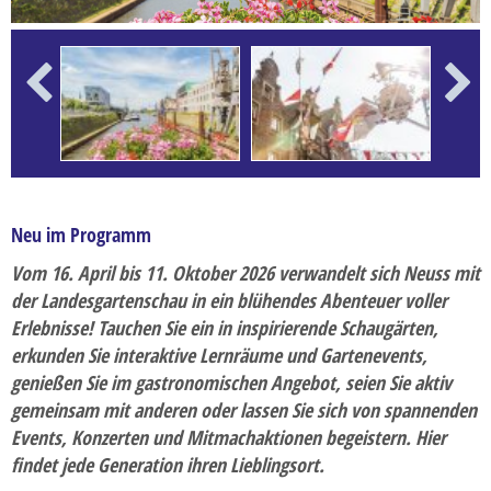
Erlebnisreise
Ferien
Flusskreuzfahrten
Previous
Next
Frühbucher-Reise
Gesundheitsreise
Karnevalsreise
Neu im Programm
Kulturreise
Vom 16. April bis 11. Oktober 2026 verwandelt sich Neuss mit
Kurzreisen
der Landesgartenschau in ein blühendes Abenteuer voller
Last-Minute-Reise
Erlebnisse! Tauchen Sie ein in inspirierende Schaugärten,
erkunden Sie interaktive Lernräume und Gartenevents,
Musikreise
genießen Sie im gastronomischen Angebot, seien Sie aktiv
Radreise
gemeinsam mit anderen oder lassen Sie sich von spannenden
Events, Konzerten und Mitmachaktionen begeistern. Hier
Rundreisen
findet jede Generation ihren Lieblingsort.
Saisoneröffnungs- und Saisonabschlussfahrt