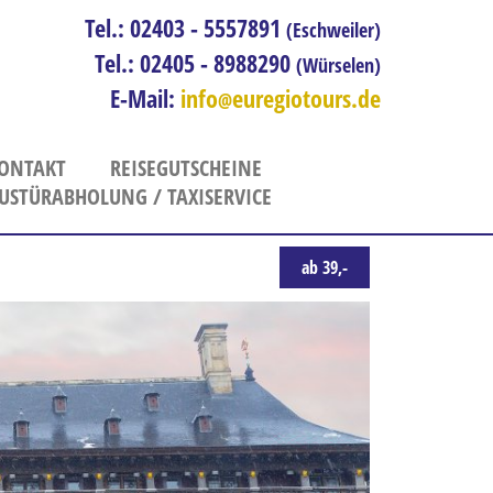
Tel.: 02403 - 5557891
(Eschweiler)
Tel.: 02405 - 8988290
(Würselen)
E-Mail:
info
euregiotours.de
ONTAKT
REISEGUTSCHEINE
USTÜRABHOLUNG / TAXISERVICE
So erreichen Sie uns - Öffnungszeiten
Kontaktformular
ab 39,-