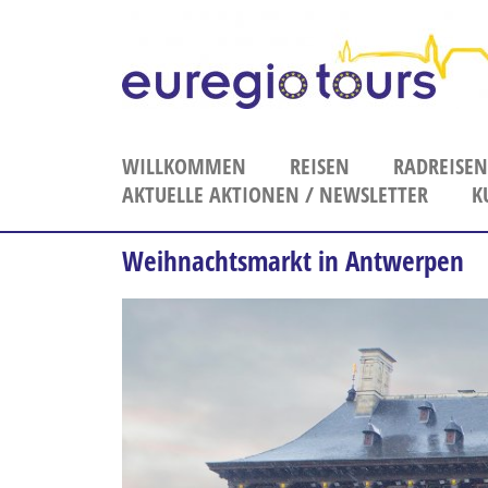
WILLKOMMEN
REISEN
RADREISEN
AKTUELLE AKTIONEN / NEWSLETTER
Adventreise
K
Bahnreisen
Anmeldung Newsletter
Blumenreise
Weihnachtsmarkt in Antwerpen
Erlebnisreise
Ferien
Flusskreuzfahrten
Frühbucher-Reise
Gesundheitsreise
Karnevalsreise
Kulturreise
Kurzreisen