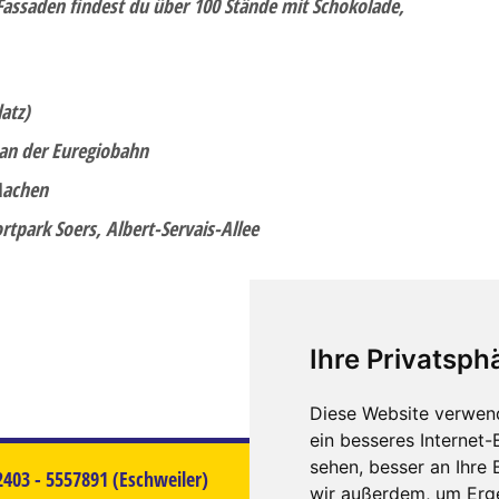
Fassaden findest du über 100 Stände mit Schokolade,
atz)
 an der Euregiobahn
Aachen
ortpark Soers, Albert-Servais-Allee
Ihre Privatsphä
Diese Website verwen
ein besseres Internet-
sehen, besser an Ihre
02403 - 5557891
(Eschweiler)
E-Mail:
info
euregiot
wir außerdem, um Erg