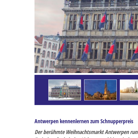
Last-Minute-Reise
Musikreise
Radreise
Rundreisen
Saisoneröffnungs- und
Silvesterreise
Städtereisen
Tagesfahrten
Weihnachts- und Silve
Winterreise
Antwerpen kennenlernen zum Schnupperpreis
Der berühmte Weihnachtsmarkt Antwerpen rund 