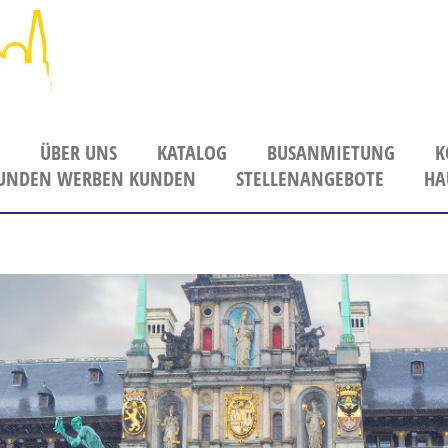
ÜBER UNS
KATALOG
BUSANMIETUNG
K
UNDEN WERBEN KUNDEN
Unser Team
PDF-Kataloge zum Download
STELLENANGEBOTE
HA
Unser Fuhrpark
Abwicklung