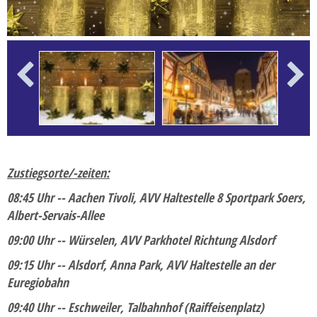
Erlebnisreise
Ferien
Flusskreuzfahrten
Frühbucher-Reise
Previous
Next
Gesundheitsreise
Karnevalsreise
Kulturreise
Zustiegsorte/-zeiten:
Kurzreisen
08:45 Uhr -- Aachen Tivoli, AVV Haltestelle 8 Sportpark Soers,
Last-Minute-Reise
Albert-Servais-Allee
Musikreise
09:00 Uhr -- Würselen, AVV Parkhotel Richtung Alsdorf
Radreise
09:15 Uhr -- Alsdorf, Anna Park, AVV Haltestelle an der
Euregiobahn
Rundreisen
09:40 Uhr -- Eschweiler, Talbahnhof (Raiffeisenplatz)
Saisoneröffnungs- und Saisonabschlussfahrt