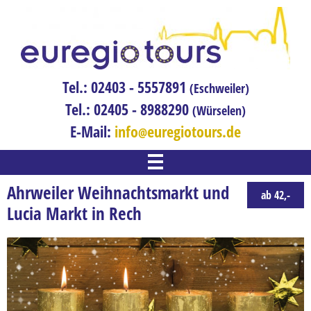
Tel.: 02403 - 5557891
(Eschweiler)
Tel.: 02405 - 8988290
(Würselen)
E-Mail:
info
euregiotours.de
WILLKOMMEN
Ahrweiler Weihnachtsmarkt und
ab 42,-
REISEN
Lucia Markt in Rech
Adventreise
Bahnreisen
Blumenreise