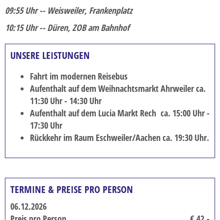
09:55 Uhr -- Weisweiler, Frankenplatz
Silvesterreise
10:15 Uhr -- Düren, ZOB am Bahnhof
Städtereisen
Tagesfahrten
UNSERE LEISTUNGEN
Weihnachts- und Silvesterreise
Fahrt im modernen Reisebus
Aufenthalt auf dem Weihnachtsmarkt Ahrweiler ca.
Winterreise
11:30 Uhr - 14:30 Uhr
RADREISEN
Aufenthalt auf dem Lucia Markt Rech ca. 15:00 Uhr -
17:30 Uhr
ÜBER UNS
Rückkehr im Raum Eschweiler/Aachen ca. 19:30 Uhr.
Unser Team
Unser Fuhrpark
Abwicklung
TERMINE & PREISE PRO PERSON
KATALOG
06.12.2026
PDF-Kataloge zum Download
Preis pro Person
€ 42,-