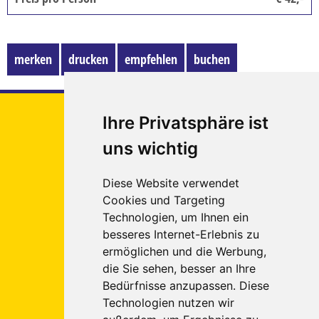
BUSANMIETUNG
KONTAKT
merken
drucken
empfehlen
buchen
So erreichen Sie uns - Öffnungszeiten
Kontaktformular
Euregio
Ihre Privatsphäre ist
REISEGUTSCHEINE
Tours
uns wichtig
Reigate &
AKTUELLE AKTIONEN / NEWSLETTER
Banstead
Anmeldung Newsletter
Diese Website verwendet
Platz 1
Cookies und Targeting
52249
KUNDEN WERBEN KUNDEN
Technologien, um Ihnen ein
Eschweiler
STELLENANGEBOTE
besseres Internet-Erlebnis zu
ermöglichen und die Werbung,
Tel.: 02403 - 5557891
(Eschweiler)
HAUSTÜRABHOLUNG / TAXISERVICE
die Sie sehen, besser an Ihre
Tel.: 02405 - 8988290
(Würselen)
Bedürfnisse anzupassen. Diese
Fax: 02403 - 5557895
Technologien nutzen wir