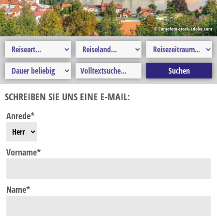
Erlebnisreise
Ferien
© Comofoto-stock.adobe.com
Flusskreuzfahrten
Frühbucher-Reise
Gesundheitsreise
Karnevalsreise
SCHREIBEN SIE UNS EINE E-MAIL:
Kulturreise
Anrede*
Kurzreisen
Last-Minute-Reise
Vorname*
Musikreise
Radreise
Name*
Rundreisen
Saisoneröffnungs- und Saisonabschlussfahrt