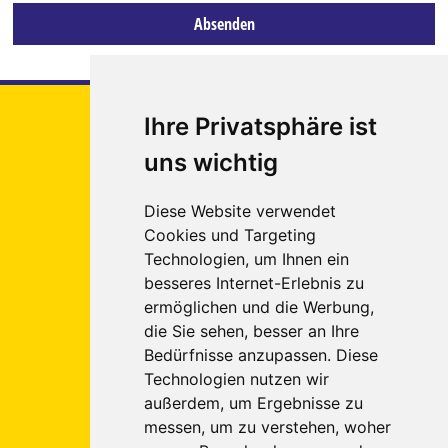
Euregio
Ihre Privatsphäre ist
Tours
uns wichtig
Reigate &
Banstead
Diese Website verwendet
Platz 1
Cookies und Targeting
52249
Technologien, um Ihnen ein
Eschweiler
besseres Internet-Erlebnis zu
ermöglichen und die Werbung,
Tel.: 02403 - 5557891
(Eschweiler)
die Sie sehen, besser an Ihre
Tel.: 02405 - 8988290
(Würselen)
Bedürfnisse anzupassen. Diese
Fax: 02403 - 5557895
Technologien nutzen wir
außerdem, um Ergebnisse zu
E-Mail:
info
euregiotours.de
messen, um zu verstehen, woher
Internet: www.euregiotours.de