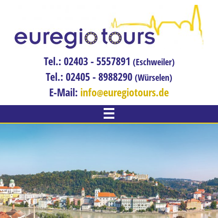
Tel.: 02403 - 5557891
(Eschweiler)
Tel.: 02405 - 8988290
(Würselen)
E-Mail:
info
euregiotours.de
WILLKOMMEN
REISEN
Adventreise
Bahnreisen
Blumenreise