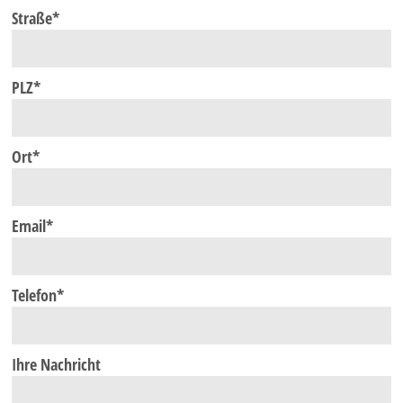
Straße*
Silvesterreise
Städtereisen
PLZ*
Tagesfahrten
Weihnachts- und Silvesterreise
Ort*
Winterreise
RADREISEN
Email*
ÜBER UNS
Unser Team
Telefon*
Unser Fuhrpark
Abwicklung
KATALOG
Ihre Nachricht
PDF-Kataloge zum Download