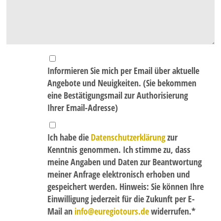
BUSANMIETUNG
KONTAKT
So erreichen Sie uns - Öffnungszeiten
Kontaktformular
Informieren Sie mich per Email über aktuelle
Angebote und Neuigkeiten. (Sie bekommen
REISEGUTSCHEINE
eine Bestätigungsmail zur Authorisierung
AKTUELLE AKTIONEN / NEWSLETTER
Ihrer Email-Adresse)
Anmeldung Newsletter
Ich habe die
Datenschutzerklärung
zur
KUNDEN WERBEN KUNDEN
Kenntnis genommen. Ich stimme zu, dass
STELLENANGEBOTE
meine Angaben und Daten zur Beantwortung
meiner Anfrage elektronisch erhoben und
HAUSTÜRABHOLUNG / TAXISERVICE
gespeichert werden. Hinweis: Sie können Ihre
Einwilligung jederzeit für die Zukunft per E-
Mail an
info
euregiotours.de
widerrufen.*