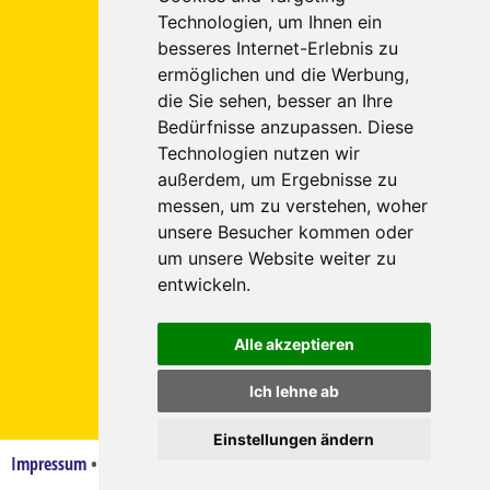
52249
Technologien, um Ihnen ein
Eschweiler
besseres Internet-Erlebnis zu
ermöglichen und die Werbung,
Tel.: 02403 - 5557891
(Eschweiler)
die Sie sehen, besser an Ihre
Tel.: 02405 - 8988290
(Würselen)
Bedürfnisse anzupassen. Diese
Fax: 02403 - 5557895
Technologien nutzen wir
außerdem, um Ergebnisse zu
E-Mail:
info
euregiotours.de
messen, um zu verstehen, woher
Internet: www.euregiotours.de
unsere Besucher kommen oder
Besuchen
um unsere Website weiter zu
entwickeln.
Sie uns
Alle akzeptieren
auf
Ich lehne ab
Facebook
Einstellungen ändern
© 2026
Impressum
•
Datenschutz
•
AGB
•
Cookie-Einstellungen
www.euregiotours.de created by
vistabus.de