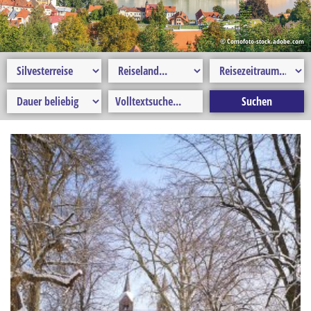
Erlebnisreise
Ferien
© Comofoto-stock.adobe.com
Flusskreuzfahrten
Frühbucher-Reise
Gesundheitsreise
Karnevalsreise
Kulturreise
Kurzreisen
Last-Minute-Reise
Musikreise
Radreise
Rundreisen
Saisoneröffnungs- und Saisonabschlussfahrt