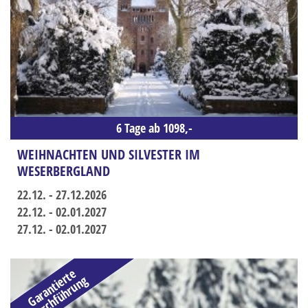
Silvesterreise
Städtereisen
Tagesfahrten
Weihnachts- und Silvesterreise
Winterreise
6 Tage ab 1098,-
RADREISEN
WEIHNACHTEN UND SILVESTER IM
WESERBERGLAND
ÜBER UNS
22.12. - 27.12.2026
Unser Team
22.12. - 02.01.2027
Unser Fuhrpark
27.12. - 02.01.2027
Abwicklung
G
a
r
a
n
t
i
t
e
D
u
r
c
h
f
ü
h
r
u
n
KATALOG
e
r
g
PDF-Kataloge zum Download