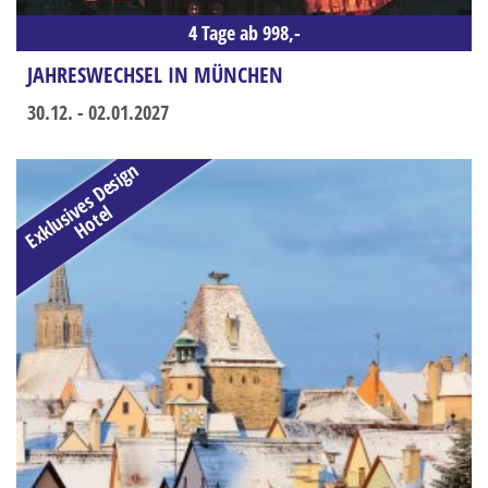
4 Tage ab 998,-
JAHRESWECHSEL IN MÜNCHEN
30.12. - 02.01.2027
E
x
k
l
u
s
i
e
s
D
e
s
i
g
n
H
o
t
e
v
l