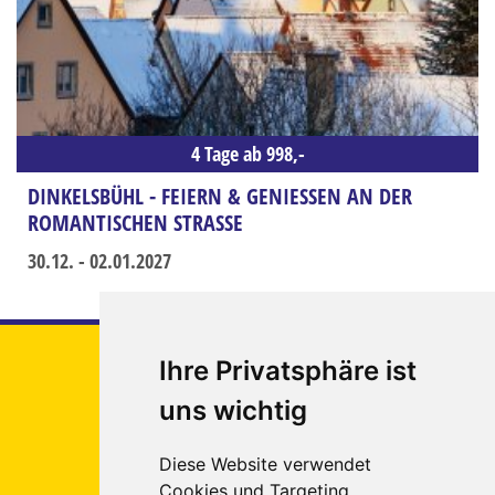
4 Tage ab 998,-
DINKELSBÜHL - FEIERN & GENIESSEN AN DER R
OMANTISCHEN STRASSE
30.12. - 02.01.2027
Euregio
Ihre Privatsphäre ist
Tours
uns wichtig
Reigate &
Banstead
Diese Website verwendet
Platz 1
Cookies und Targeting