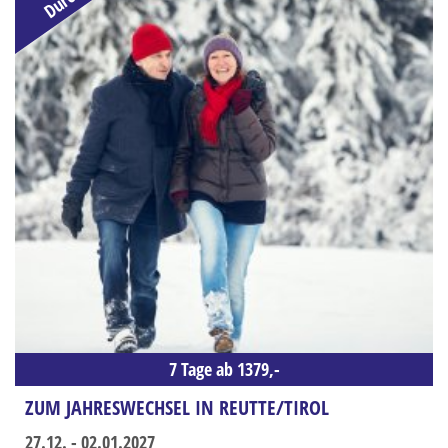
BUSANMIETUNG
KONTAKT
So erreichen Sie uns - Öffnungszeiten
Kontaktformular
REISEGUTSCHEINE
AKTUELLE AKTIONEN / NEWSLETTER
Anmeldung Newsletter
KUNDEN WERBEN KUNDEN
STELLENANGEBOTE
HAUSTÜRABHOLUNG / TAXISERVICE
7 Tage ab 1379,-
ZUM JAHRESWECHSEL IN REUTTE/TIROL
27.12. - 02.01.2027