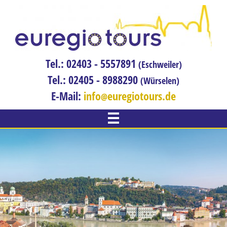
Tel.: 02403 - 5557891
(Eschweiler)
Tel.: 02405 - 8988290
(Würselen)
E-Mail:
info
euregiotours.de
WILLKOMMEN
REISEN
Adventreise
Bahnreisen
Blumenreise