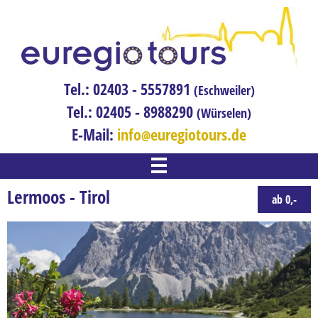
Tel.: 02403 - 5557891
(Eschweiler)
Tel.: 02405 - 8988290
(Würselen)
E-Mail:
info
euregiotours.de
WILLKOMMEN
Lermoos - Tirol
ab 0,-
REISEN
Adventreise
Bahnreisen
Blumenreise