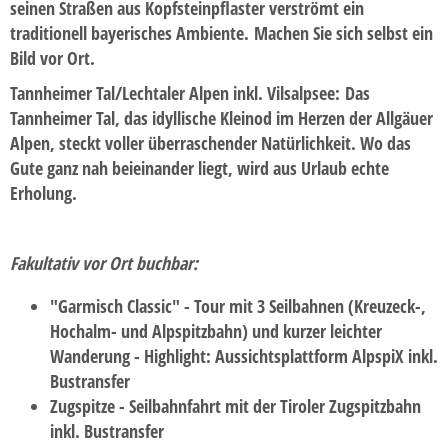
seinen Straßen aus Kopfsteinpflaster verströmt ein
BUSANMIETUNG
traditionell bayerisches Ambiente. Machen Sie sich selbst ein
Bild vor Ort.
KONTAKT
Tannheimer Tal/Lechtaler Alpen inkl. Vilsalpsee:
Das
So erreichen Sie uns - Öffnungszeiten
Tannheimer Tal, das idyllische Kleinod im Herzen der Allgäuer
Kontaktformular
Alpen, steckt voller überraschender Natürlichkeit. Wo das
Gute ganz nah beieinander liegt, wird aus Urlaub echte
REISEGUTSCHEINE
Erholung.
AKTUELLE AKTIONEN / NEWSLETTER
Anmeldung Newsletter
Fakultativ vor Ort buchbar:
KUNDEN WERBEN KUNDEN
"Garmisch Classic" - Tour mit 3 Seilbahnen (Kreuzeck-,
STELLENANGEBOTE
Hochalm- und Alpspitzbahn) und kurzer leichter
Wanderung - Highlight: Aussichtsplattform AlpspiX inkl.
HAUSTÜRABHOLUNG / TAXISERVICE
Bustransfer
Zugspitze - Seilbahnfahrt mit der Tiroler Zugspitzbahn
inkl. Bustransfer