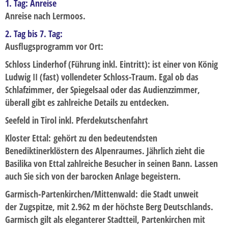
1. Tag: Anreise
Anreise nach Lermoos.
Silvesterreise
2. Tag bis 7. Tag:
Städtereisen
Ausflugsprogramm vor Ort:
Tagesfahrten
Schloss Linderhof (Führung inkl. Eintritt):
ist einer von König
Weihnachts- und Silvesterreise
Ludwig II (fast) vollendeter Schloss-Traum. Egal ob das
Schlafzimmer, der Spiegelsaal oder das Audienzzimmer,
Winterreise
überall gibt es zahlreiche Details zu entdecken.
RADREISEN
Seefeld in Tirol inkl. Pferdekutschenfahrt
ÜBER UNS
Kloster Ettal:
gehört zu den bedeutendsten
Unser Team
Benediktinerklöstern des Alpenraumes. Jährlich zieht die
Basilika von Ettal zahlreiche Besucher in seinen Bann. Lassen
Unser Fuhrpark
auch Sie sich von der barocken Anlage begeistern.
Abwicklung
Garmisch-Partenkirchen/Mittenwald:
die Stadt unweit
KATALOG
der Zugspitze, mit 2.962 m der höchste Berg Deutschlands.
Garmisch gilt als eleganterer Stadtteil, Partenkirchen mit
PDF-Kataloge zum Download