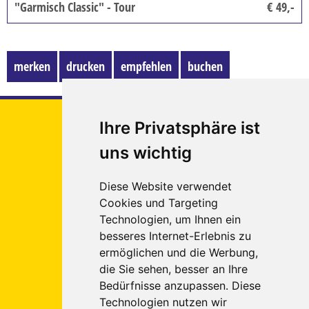
"Garmisch Classic" - Tour
€ 49,-
merken
drucken
empfehlen
buchen
Euregio
Ihre Privatsphäre ist
Tours
uns wichtig
Reigate &
Banstead
Diese Website verwendet
Platz 1
Cookies und Targeting
52249
Technologien, um Ihnen ein
Eschweiler
besseres Internet-Erlebnis zu
ermöglichen und die Werbung,
Tel.: 02403 - 5557891
(Eschweiler)
die Sie sehen, besser an Ihre
Tel.: 02405 - 8988290
(Würselen)
Bedürfnisse anzupassen. Diese
Fax: 02403 - 5557895
Technologien nutzen wir