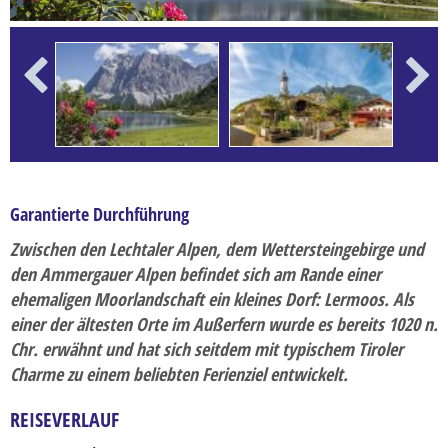
Erlebnisreise
Ferien
Flusskreuzfahrten
Previous
Next
Frühbucher-Reise
Gesundheitsreise
Karnevalsreise
Garantierte Durchführung
Kulturreise
Zwischen den Lechtaler Alpen, dem Wettersteingebirge und
Kurzreisen
den Ammergauer Alpen befindet sich am Rande einer
Last-Minute-Reise
ehemaligen Moorlandschaft ein kleines Dorf: Lermoos. Als
einer der ältesten Orte im Außerfern wurde es bereits 1020 n.
Musikreise
Chr. erwähnt und hat sich seitdem mit typischem Tiroler
Radreise
Charme zu einem beliebten Ferienziel entwickelt.
Rundreisen
REISEVERLAUF
Saisoneröffnungs- und Saisonabschlussfahrt